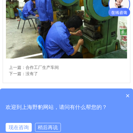
上一篇：
合作工厂生产车间
下一篇：没有了
×
Copyright © 上海舒佳电气有限公司|高压验电器
沪ICP备10206185-49号
欢迎到上海野豹网站，请问有什么帮您的？
公司地址：青浦区练塘镇朱枫公路6186弄10幢6号一车间（021-54358329） 全
国服务电话:021-54358329 野豹官网
现在咨询
稍后再说
在线咨询